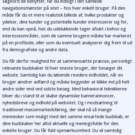
søgeord de benytter, får du indsigt i det samlede
navigationsmønster på sitet – hos hver enkelt bruger. På den
måde får du et mere realistisk billede af, hvilke produkter og
ydelser, dine kunder og potentielle kunder interesserer sig for,
end du kan opnå, hvis du udelukkende tager afsæt i behov og
interesseområder, som de samme brugere måske har markeret
på en profilside, eller som du eventuelt analyserer dig frem til ud
fra demografiske og andre data.
Du får derfor mulighed for at sammensætte præcise, personligt
relevante budskaber til hver eneste bruger, der besøger dit
website. Samtidig kan du løbende revidere indholdet, når en
bruger ændrer adfærd og måske begynder at klikke ind på helt
andre sider end ved sidste besøg. Med behavioral teknikkerne
bliver du i stand til at skabe dynamiske bannerannoncer,
nyhedsbreve og indhold på websitet. Og i modsætning til
traditionel massemarkedsføring, der skal nå så mange
mennesker som muligt med det samme ensartede budskab, er
dine budskaber her altid aktuelle og meningsfulde for den
enkelte bruger. Du får fuld opmærksomhed. Du vil samtidig