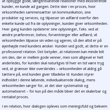
at opbygge gode, længerevarende relationer med eksisterende
kunder, en kunde ad gangen. Dette sker i en proces, hvor
virksomheden sammensætter sin kommunikation, sine
produkter og services, og tilpasser sin adfærd overfor den
enkelte kunde ud fra de oplysninger, kunden giver virksomheden.
Hver gang kunden opdaterer sine oplysninger, f.eks. ved at
ændre præferencer, behov, forventninger eller adfærd, vil
virksomheden tilpasse sin viden og ageren, så den altid er på
øjenhøjde med kundens ønsker. Kunden ved godt, at dette er en
professionel relation. Det betyder, at relationen kan minde lidt
om den, der er mellem gode venner, men som alligevel er helt
anderledes, for kunden skal naturligvis til hver en tid være tryg
ved, at grænser ikke overskrides – virksomheden vil aldrig gå
tættere på, end kunden giver tilladelse til. Kunden styrer
indholdet i denne løbende, individualiserede dialog, mens
virksomheden sørger for, at det sker systematisk og
automatiseret – for kun på den måde bliver det en skalerbar og
rentabel proces.
I en relation, hvor dialogen opleves som meningsfuld og bekvem