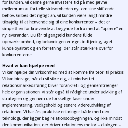
for kunden, vil denne gerne investere tid på med jævne
mellemrum at fortælle virksomheden nyt om sine skiftende
behov. Gribes det rigtigt an, vil kunden være langt mindre
tilbøjelig til at henvende sig til dine konkurrenter – det er
simpelthen for krævende at begynde forfra med at ”oplære” en
ny leverandør. Du får til gengæld kundens fulde
opmærksomhed, og belønningen er øget indtjening, øget
kundeloyalitet og en forretning, der står stærkere overfor
konkurrenterne.
Hvad vi kan hjælpe med
Vi kan hjælpe din virksomhed med at komme fra teori til praksis.
Vi kan bidrage, når du vil sikre dig, at mindsettet i
relationsmarkedsføring bliver forankret i og gennemtrænger
hele organisationen. Vi står også til rådighed under udvikling af
strategien og gennem de forskellige faser under
implementering, vedligehold og senere videreudvikling af
relationen. Vi har års praktiske erfaringer både med den
teknologi, der ligger bag relationsopbygningen, og ikke mindst
den kommunikation, der driver relationens motor – dialogen –