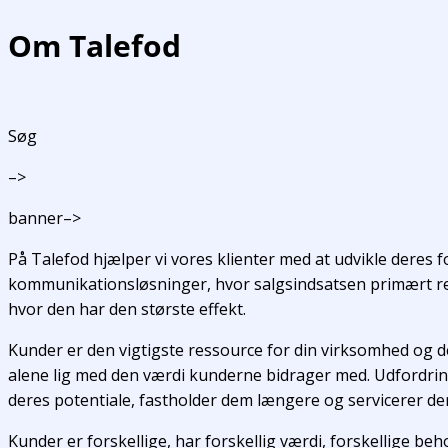
Gå
Om Talefod
til
indholdet
Søg
–>
banner–>
På Talefod hjælper vi vores klienter med at udvikle deres f
kommunikationsløsninger, hvor salgsindsatsen primært ret
hvor den har den største effekt.
Kunder er den vigtigste ressource for din virksomhed og d
alene lig med den værdi kunderne bidrager med. Udfordringe
deres potentiale, fastholder dem længere og servicerer de
Kunder er forskellige, har forskellig værdi, forskellige be